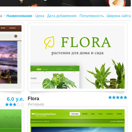
а:
↑ Наименование
·
Цена
·
Дата добавления
·
Популярность
·
Ширина сайта
Смотреть шаблон
6.0 y.e.
Flora
Интерьер
Смотреть шаблон