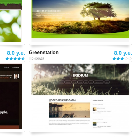
8.0 y.e.
Greenstation
8.0 y.e.
Природа
Смотреть шаблон