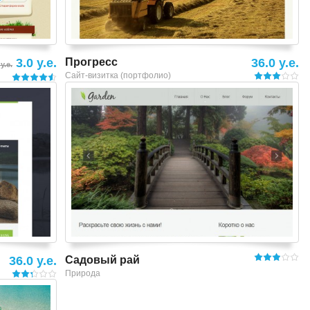
3.0 y.e.
Прогресс
36.0 y.e.
 y.e.
Сайт-визитка (портфолио)
Смотреть шаблон
36.0 y.e.
Садовый рай
Природа