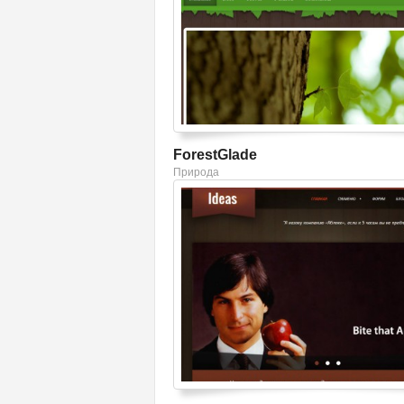
ForestGlade
Природа
Смотреть шаблон