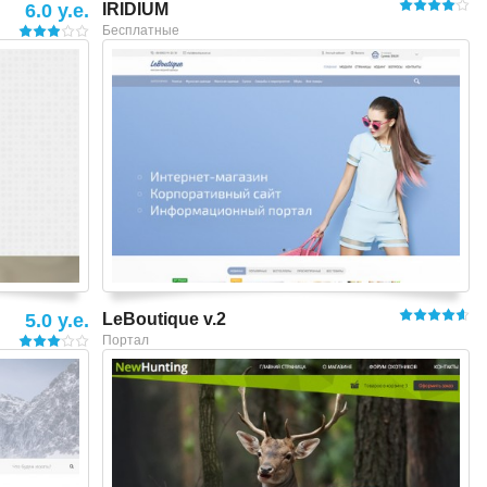
6.0 y.e.
IRIDIUM
Бесплатные
Смотреть шаблон
5.0 y.e.
LeBoutique v.2
Портал
Смотреть шаблон