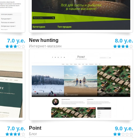
7.0 y.e.
New hunting
8.0 y.e.
Интернет-магазин
Смотреть шаблон
7.0 y.e.
Point
9.0 y.e.
Блог