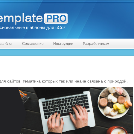
сиональные шаблоны для uCoz
аш блог
Соглашение
Инструкции
Разработчикам
я сайтов, тематика которых так или иначе связана с природой.