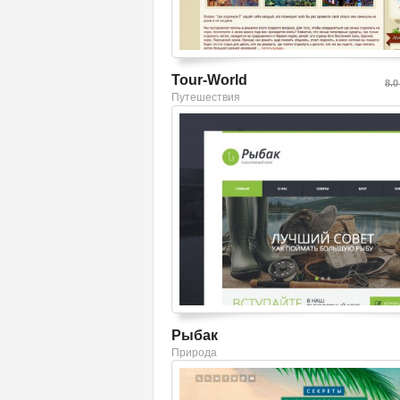
Tour-World
8.0
Путешествия
Смотреть шаблон
Рыбак
Природа
Смотреть шаблон