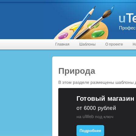
Профес
Главная
Шаблоны
О проекте
Н
Природа
В этом разделе размещены шаблоны дл
Готовый магазин
от 6000 рублей
на uWeb под ключ
Подробнее