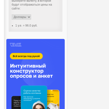
Выберите валюту, в которой
будут отображаться цены на
сайте:
1 y.e.
=
96.0 руб.