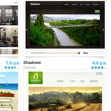
Смотреть шаблон
7.0 y.e.
Shadows
6.0 y.e.
Природа
Смотреть шаблон