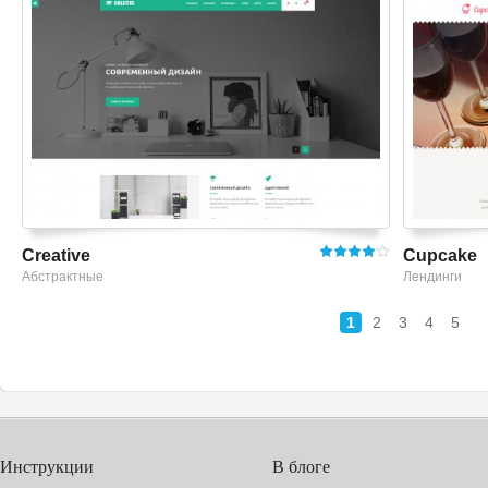
Creative
Cupcake
Абстрактные
Лендинги
1
2
3
4
5
Инструкции
В блоге