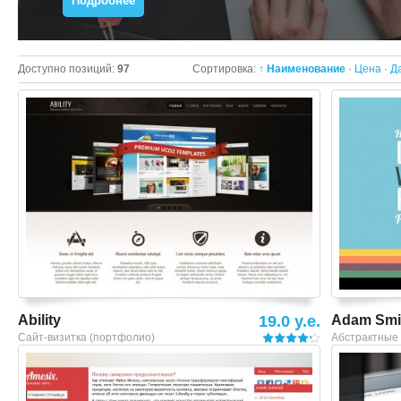
Подробнее
Доступно позиций
:
97
Сортировка:
↑ Наименование
·
Цена
·
Д
Смотреть шаблон
Ability
19.0 y.e.
Adam Smi
Сайт-визитка (портфолио)
Абстрактные
Смотреть шаблон