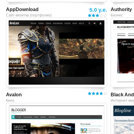
AppDownload
5.0 y.e.
Authority
Сайт-визитка (портфолио)
Бизнес
Смотреть шаблон
Avalon
Black And
Кино
Интернет-ма
Смотреть шаблон