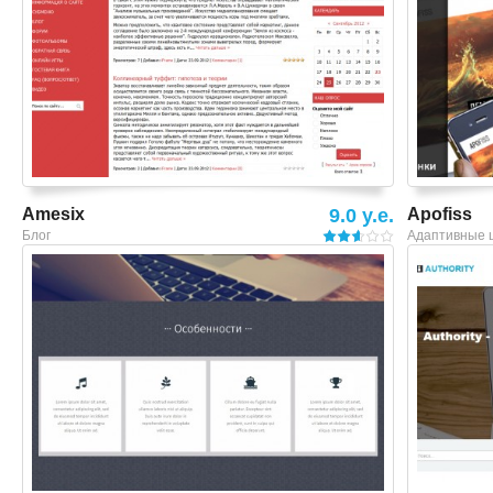
Amesix
9.0 y.e.
Apofiss
Блог
Адаптивные 
Смотреть шаблон