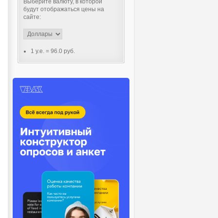
Выберите валюту, в которой
будут отображаться цены на
сайте:
1 y.e.
=
96.0 руб.