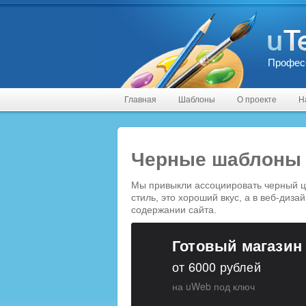
Профес
Главная
Шаблоны
О проекте
Н
Черные шаблоны 
Мы привыкли ассоциировать черный цв
стиль, это хороший вкус, а в веб-диз
содержании сайта.
Готовый магазин
от 6000 рублей
на uWeb под ключ