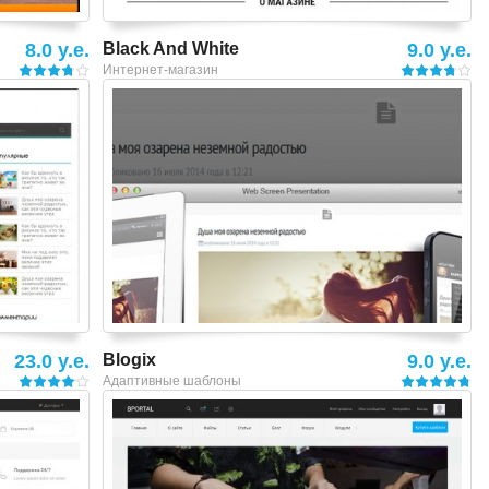
8.0 y.e.
Black And White
9.0 y.e.
Интернет-магазин
Смотреть шаблон
23.0 y.e.
Blogix
9.0 y.e.
Адаптивные шаблоны
Смотреть шаблон