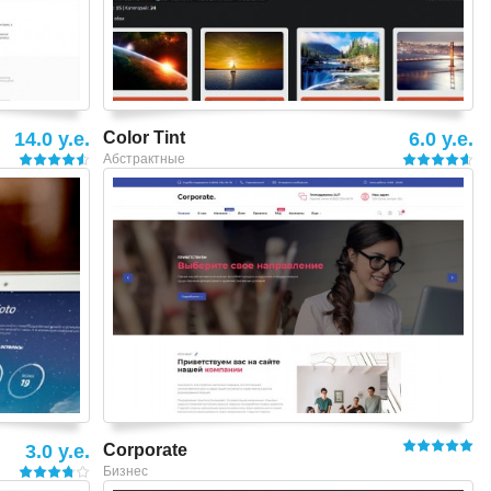
14.0 y.e.
Color Tint
6.0 y.e.
Абстрактные
Смотреть шаблон
3.0 y.e.
Corporate
Бизнес