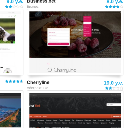
9.0 y.e.
Business.net
8.0 y.e.
Бизнес
Смотреть шаблон
Cherryline
19.0 y.e.
Абстрактные
Смотреть шаблон