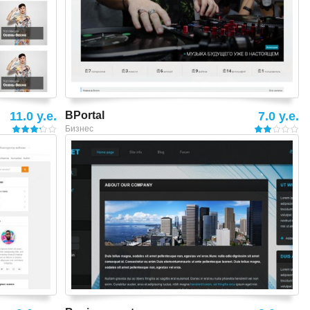
11.0 y.e.
BPortal
7.0 y.e.
Бизнес
Смотреть шаблон