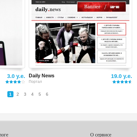
Смотреть шаблон
3.0 y.e.
Daily News
19.0 y.e.
Портал
1
2
3
4
5
6
логе
О сервисе