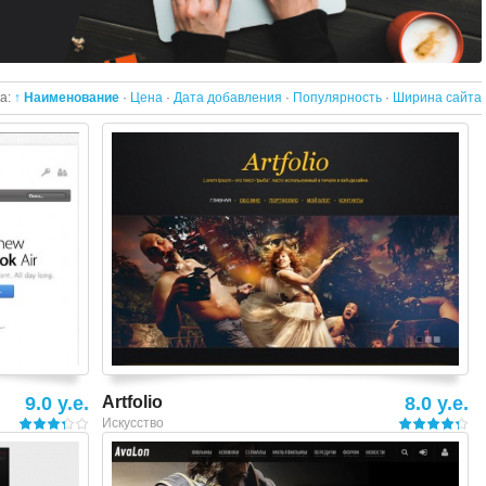
а:
↑ Наименование
·
Цена
·
Дата добавления
·
Популярность
·
Ширина сайта
Смотреть шаблон
9.0 y.e.
Artfolio
8.0 y.e.
Искусство
Смотреть шаблон