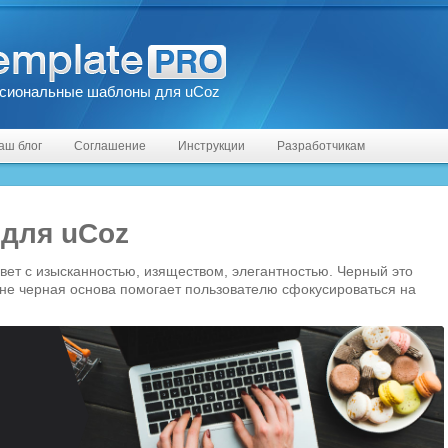
сиональные шаблоны для uCoz
аш блог
Соглашение
Инструкции
Разработчикам
для uCoz
ет с изысканностью, изяществом, элегантностью. Черный это
айне черная основа помогает пользователю сфокусироваться на