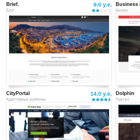
Brief.
9.0 y.e.
Business
Блог
Бизнес
Смотреть шаблон
CityPortal
14.0 y.e.
Dolphin
Адаптивные шаблоны
Портал
Смотреть шаблон