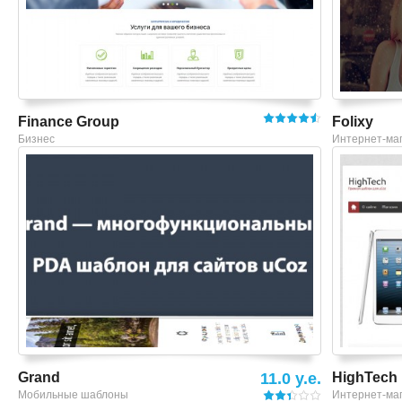
Finance Group
Folixy
Бизнес
Интернет-ма
Смотреть шаблон
Grand
11.0 y.e.
HighTech
Мобильные шаблоны
Интернет-ма