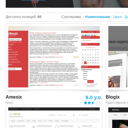
Доступно позиций
:
60
Сортировка:
↑ Наименование
·
Цена
·
Д
Смотреть шаблон
Amesix
9.0 y.e.
Blogix
Блог
Адаптивные 
Смотреть шаблон